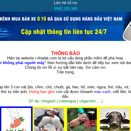
Liên hệ hỗ trợ
0942.335.349
THÔNG BÁO
Hiện tại website i-nhadat.com bị kẻ xấu dùng phần mềm để phá hoại.
i không phải người máy"
theo hướng dẫn bên dưới để tiếp tục xem nội dun
Chúng tôi xin lỗi vì sự bất tiện này. Xin cám ơn.
Trân trọng.
p tên 3 con vật
(bò, chim, chó, chuột, gà, heo, hổ, mèo, ngựa, thỏ, trâu, vịt, 
 thứ tự trên ảnh,
không bao gồm
con vật được khoanh
màu xanh
, viết liền, 
dấu.
(Ví dụ: chogavit | voibongua | vitgachim ,...)