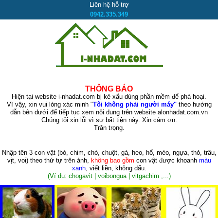
Liên hệ hỗ trợ
0942.335.349
THÔNG BÁO
Hiện tại website i-nhadat.com bị kẻ xấu dùng phần mềm để phá hoại.
Vì vậy, xin vui lòng xác minh "
Tôi không phải người máy"
theo hướng
dẫn bên dưới để tiếp tục xem nội dung trên website alonhadat.com.vn
Chúng tôi xin lỗi vì sự bất tiện này. Xin cám ơn.
Trân trọng.
Nhập tên 3 con vật
(bò, chim, chó, chuột, gà, heo, hổ, mèo, ngựa, thỏ, trâu,
vịt, voi)
theo thứ tự trên ảnh,
không bao gồm
con vật được khoanh
màu
xanh
, viết liền, không dấu.
(Ví dụ: chogavit | voibongua | vitgachim ,...)