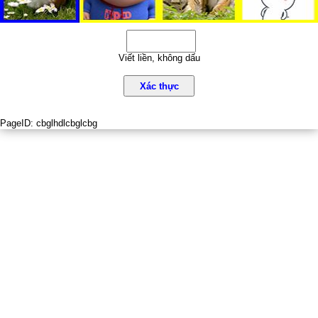
Viết liền, không dấu
Xác thực
PageID:
cbglhdlcbglcbg