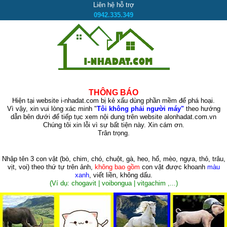
Liên hệ hỗ trợ
0942.335.349
THÔNG BÁO
Hiện tại website i-nhadat.com bị kẻ xấu dùng phần mềm để phá hoại.
Vì vậy, xin vui lòng xác minh "
Tôi không phải người máy"
theo hướng
dẫn bên dưới để tiếp tục xem nội dung trên website alonhadat.com.vn
Chúng tôi xin lỗi vì sự bất tiện này. Xin cám ơn.
Trân trọng.
Nhập tên 3 con vật
(bò, chim, chó, chuột, gà, heo, hổ, mèo, ngựa, thỏ, trâu,
vịt, voi)
theo thứ tự trên ảnh,
không bao gồm
con vật được khoanh
màu
xanh
, viết liền, không dấu.
(Ví dụ: chogavit | voibongua | vitgachim ,...)