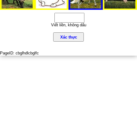
Viết liền, không dấu
Xác thực
PageID:
cbglhdlcbglfc