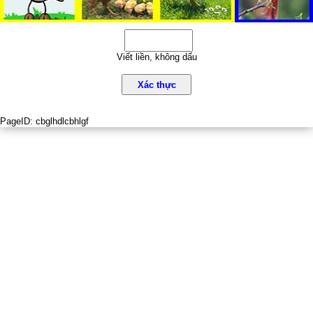
Viết liền, không dấu
Xác thực
PageID:
cbglhdlcbhlgf