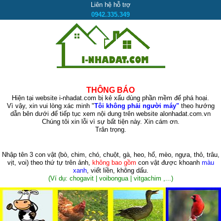
Liên hệ hỗ trợ
0942.335.349
THÔNG BÁO
Hiện tại website i-nhadat.com bị kẻ xấu dùng phần mềm để phá hoại.
Vì vậy, xin vui lòng xác minh "
Tôi không phải người máy"
theo hướng
dẫn bên dưới để tiếp tục xem nội dung trên website alonhadat.com.vn
Chúng tôi xin lỗi vì sự bất tiện này. Xin cám ơn.
Trân trọng.
Nhập tên 3 con vật
(bò, chim, chó, chuột, gà, heo, hổ, mèo, ngựa, thỏ, trâu,
vịt, voi)
theo thứ tự trên ảnh,
không bao gồm
con vật được khoanh
màu
xanh
, viết liền, không dấu.
(Ví dụ: chogavit | voibongua | vitgachim ,...)