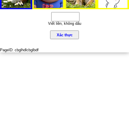
Viết liền, không dấu
Xác thực
PageID:
cbglhdlcbglbdf