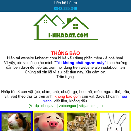
Liên hệ hỗ trợ
0942.335.349
THÔNG BÁO
Hiện tại website i-nhadat.com bị kẻ xấu dùng phần mềm để phá hoại.
Vì vậy, xin vui lòng xác minh "
Tôi không phải người máy"
theo hướng
dẫn bên dưới để tiếp tục xem nội dung trên website alonhadat.com.vn
Chúng tôi xin lỗi vì sự bất tiện này. Xin cám ơn.
Trân trọng.
Nhập tên 3 con vật
(bò, chim, chó, chuột, gà, heo, hổ, mèo, ngựa, thỏ, trâu,
vịt, voi)
theo thứ tự trên ảnh,
không bao gồm
con vật được khoanh
màu
xanh
, viết liền, không dấu.
(Ví dụ: chogavit | voibongua | vitgachim ,...)