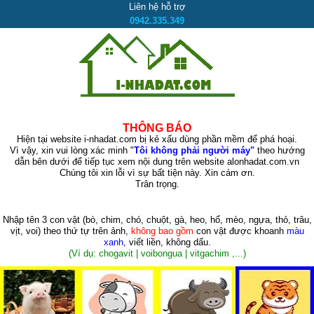
Liên hệ hỗ trợ
0942.335.349
THÔNG BÁO
Hiện tại website i-nhadat.com bị kẻ xấu dùng phần mềm để phá hoại.
Vì vậy, xin vui lòng xác minh "
Tôi không phải người máy"
theo hướng
dẫn bên dưới để tiếp tục xem nội dung trên website alonhadat.com.vn
Chúng tôi xin lỗi vì sự bất tiện này. Xin cám ơn.
Trân trọng.
Nhập tên 3 con vật
(bò, chim, chó, chuột, gà, heo, hổ, mèo, ngựa, thỏ, trâu,
vịt, voi)
theo thứ tự trên ảnh,
không bao gồm
con vật được khoanh
màu
xanh
, viết liền, không dấu.
(Ví dụ: chogavit | voibongua | vitgachim ,...)