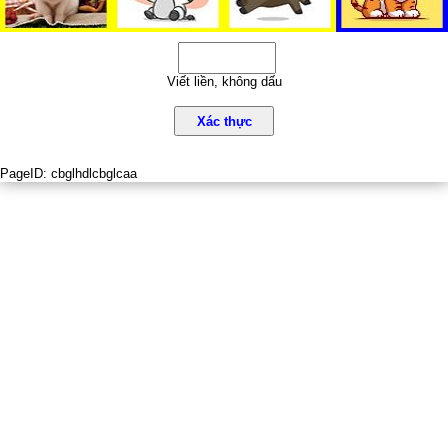
Viết liền, không dấu
Xác thực
PageID:
cbglhdlcbglcaa