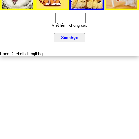
Viết liền, không dấu
Xác thực
PageID:
cbglhdlcbglbhg