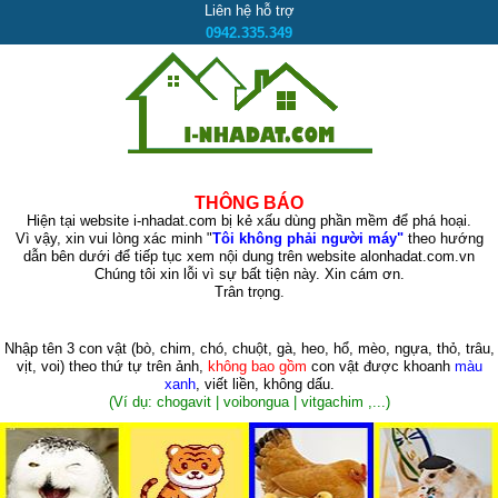
Liên hệ hỗ trợ
0942.335.349
THÔNG BÁO
Hiện tại website i-nhadat.com bị kẻ xấu dùng phần mềm để phá hoại.
Vì vậy, xin vui lòng xác minh "
Tôi không phải người máy"
theo hướng
dẫn bên dưới để tiếp tục xem nội dung trên website alonhadat.com.vn
Chúng tôi xin lỗi vì sự bất tiện này. Xin cám ơn.
Trân trọng.
Nhập tên 3 con vật
(bò, chim, chó, chuột, gà, heo, hổ, mèo, ngựa, thỏ, trâu,
vịt, voi)
theo thứ tự trên ảnh,
không bao gồm
con vật được khoanh
màu
xanh
, viết liền, không dấu.
(Ví dụ: chogavit | voibongua | vitgachim ,...)