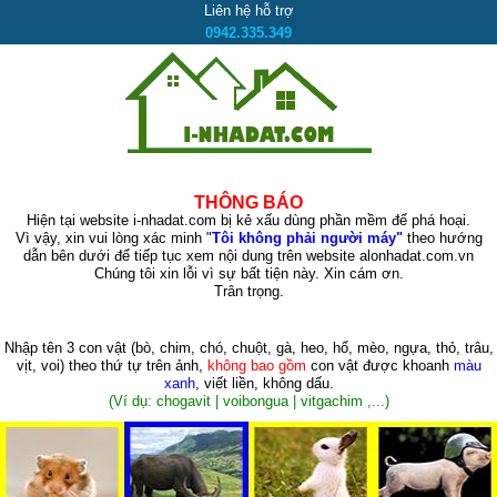
Liên hệ hỗ trợ
0942.335.349
THÔNG BÁO
Hiện tại website i-nhadat.com bị kẻ xấu dùng phần mềm để phá hoại.
Vì vậy, xin vui lòng xác minh "
Tôi không phải người máy"
theo hướng
dẫn bên dưới để tiếp tục xem nội dung trên website alonhadat.com.vn
Chúng tôi xin lỗi vì sự bất tiện này. Xin cám ơn.
Trân trọng.
Nhập tên 3 con vật
(bò, chim, chó, chuột, gà, heo, hổ, mèo, ngựa, thỏ, trâu,
vịt, voi)
theo thứ tự trên ảnh,
không bao gồm
con vật được khoanh
màu
xanh
, viết liền, không dấu.
(Ví dụ: chogavit | voibongua | vitgachim ,...)