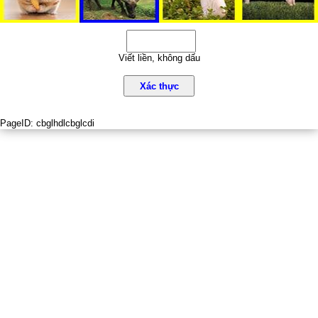
Viết liền, không dấu
Xác thực
PageID:
cbglhdlcbglcdi