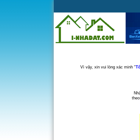
Vì vậy, xin vui lòng xác minh "
Tô
Nhậ
theo