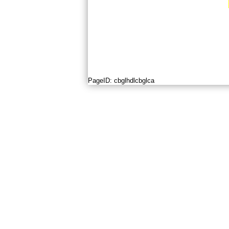
PageID:
cbglhdlcbglca