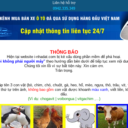
Liên hệ hỗ trợ
0942.335.349
THÔNG BÁO
Hiện tại website i-nhadat.com bị kẻ xấu dùng phần mềm để phá hoại.
i không phải người máy"
theo hướng dẫn bên dưới để tiếp tục xem nội dun
Chúng tôi xin lỗi vì sự bất tiện này. Xin cám ơn.
Trân trọng.
p tên 3 con vật
(bò, chim, chó, chuột, gà, heo, hổ, mèo, ngựa, thỏ, trâu, vịt, 
 thứ tự trên ảnh,
không bao gồm
con vật được khoanh
màu xanh
, viết liền, 
dấu.
(Ví dụ: chogavit | voibongua | vitgachim ,...)