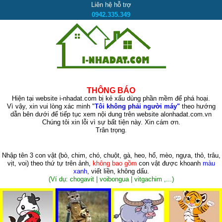
Liên hệ hỗ trợ
0942.335.349
THÔNG BÁO
Hiện tại website i-nhadat.com bị kẻ xấu dùng phần mềm để phá hoại.
Vì vậy, xin vui lòng xác minh "
Tôi không phải người máy"
theo hướng
dẫn bên dưới để tiếp tục xem nội dung trên website alonhadat.com.vn
Chúng tôi xin lỗi vì sự bất tiện này. Xin cám ơn.
Trân trọng.
Nhập tên 3 con vật
(bò, chim, chó, chuột, gà, heo, hổ, mèo, ngựa, thỏ, trâu,
vịt, voi)
theo thứ tự trên ảnh,
không bao gồm
con vật được khoanh
màu
xanh
, viết liền, không dấu.
(Ví dụ: chogavit | voibongua | vitgachim ,...)