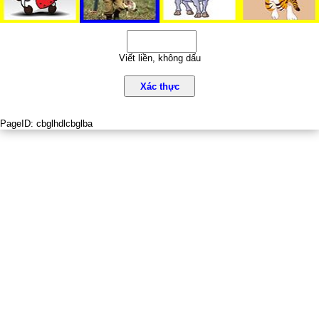
Viết liền, không dấu
Xác thực
PageID:
cbglhdlcbglba