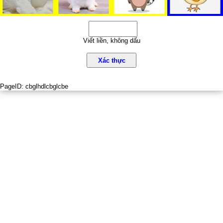
Viết liền, không dấu
Xác thực
PageID:
cbglhdlcbglcbe