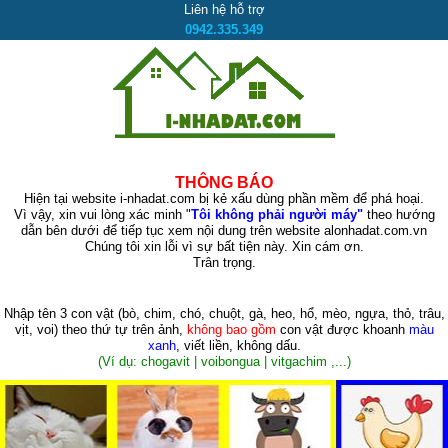
Liên hệ hỗ trợ
0942.335.349
THÔNG BÁO
Hiện tại website i-nhadat.com bị kẻ xấu dùng phần mềm để phá hoại.
Vì vậy, xin vui lòng xác minh "
Tôi không phải người máy"
theo hướng
dẫn bên dưới để tiếp tục xem nội dung trên website alonhadat.com.vn
Chúng tôi xin lỗi vì sự bất tiện này. Xin cám ơn.
Trân trọng.
Nhập tên 3 con vật
(bò, chim, chó, chuột, gà, heo, hổ, mèo, ngựa, thỏ, trâu,
vịt, voi)
theo thứ tự trên ảnh,
không bao gồm
con vật được khoanh
màu
xanh
, viết liền, không dấu.
(Ví dụ: chogavit | voibongua | vitgachim ,...)