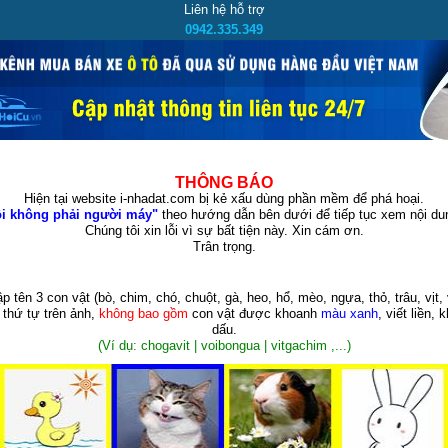
Liên hệ hỗ trợ
0942.335.349
THÔNG BÁO
Hiện tại website i-nhadat.com bị kẻ xấu dùng phần mềm để phá hoại.
i không phải người máy"
theo hướng dẫn bên dưới để tiếp tục xem nội dun
Chúng tôi xin lỗi vì sự bất tiện này. Xin cám ơn.
Trân trọng.
p tên 3 con vật
(bò, chim, chó, chuột, gà, heo, hổ, mèo, ngựa, thỏ, trâu, vịt, 
 thứ tự trên ảnh,
không bao gồm
con vật được khoanh
màu xanh
, viết liền, 
dấu.
(Ví dụ: chogavit | voibongua | vitgachim ,...)