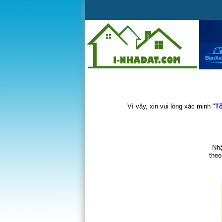
Vì vậy, xin vui lòng xác minh "
Tô
Nhậ
theo