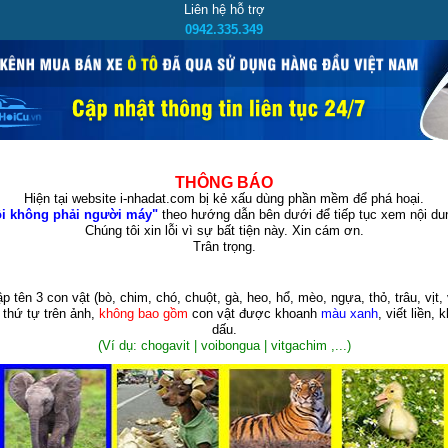
Liên hệ hỗ trợ
0942.335.349
THÔNG BÁO
Hiện tại website i-nhadat.com bị kẻ xấu dùng phần mềm để phá hoại.
i không phải người máy"
theo hướng dẫn bên dưới để tiếp tục xem nội dun
Chúng tôi xin lỗi vì sự bất tiện này. Xin cám ơn.
Trân trọng.
p tên 3 con vật
(bò, chim, chó, chuột, gà, heo, hổ, mèo, ngựa, thỏ, trâu, vịt, 
 thứ tự trên ảnh,
không bao gồm
con vật được khoanh
màu xanh
, viết liền, 
dấu.
(Ví dụ: chogavit | voibongua | vitgachim ,...)