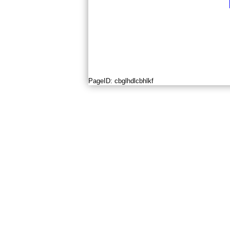
PageID:
cbglhdlcbhlkf