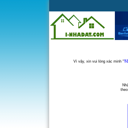
Vì vậy, xin vui lòng xác minh "
Tô
Nhậ
theo