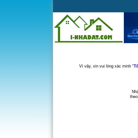
Vì vậy, xin vui lòng xác minh "
Tô
Nhậ
theo