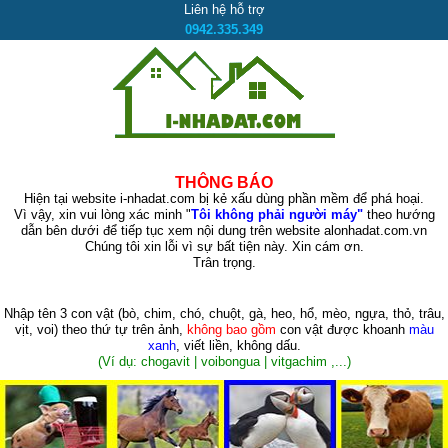
Liên hệ hỗ trợ
0942.335.349
THÔNG BÁO
Hiện tại website i-nhadat.com bị kẻ xấu dùng phần mềm để phá hoại.
Vì vậy, xin vui lòng xác minh "
Tôi không phải người máy"
theo hướng
dẫn bên dưới để tiếp tục xem nội dung trên website alonhadat.com.vn
Chúng tôi xin lỗi vì sự bất tiện này. Xin cám ơn.
Trân trọng.
Nhập tên 3 con vật
(bò, chim, chó, chuột, gà, heo, hổ, mèo, ngựa, thỏ, trâu,
vịt, voi)
theo thứ tự trên ảnh,
không bao gồm
con vật được khoanh
màu
xanh
, viết liền, không dấu.
(Ví dụ: chogavit | voibongua | vitgachim ,...)