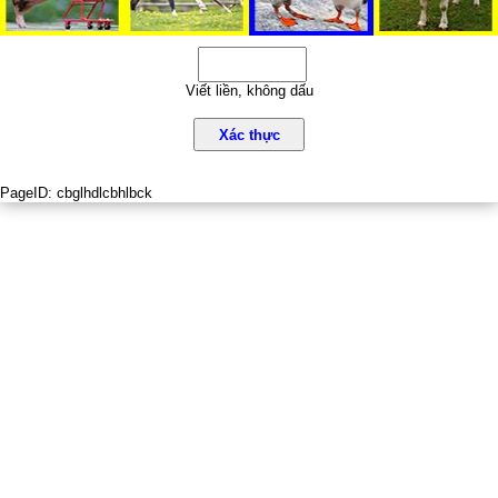
Viết liền, không dấu
Xác thực
PageID:
cbglhdlcbhlbck