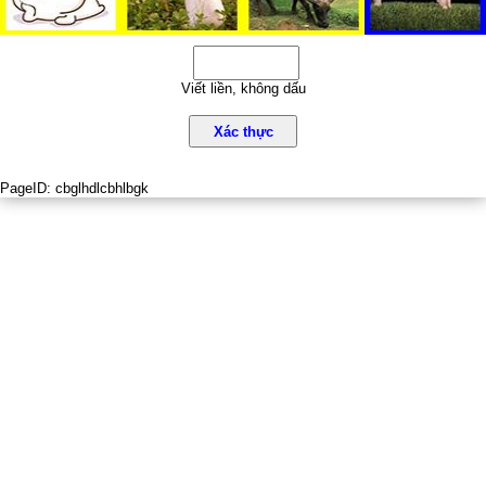
Viết liền, không dấu
Xác thực
PageID:
cbglhdlcbhlbgk