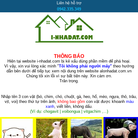
Liên hệ hỗ trợ
0942.335.349
THÔNG BÁO
Hiện tại website i-nhadat.com bị kẻ xấu dùng phần mềm để phá hoại.
Vì vậy, xin vui lòng xác minh "
Tôi không phải người máy"
theo hướng
dẫn bên dưới để tiếp tục xem nội dung trên website alonhadat.com.vn
Chúng tôi xin lỗi vì sự bất tiện này. Xin cám ơn.
Trân trọng.
Nhập tên 3 con vật
(bò, chim, chó, chuột, gà, heo, hổ, mèo, ngựa, thỏ, trâu,
vịt, voi)
theo thứ tự trên ảnh,
không bao gồm
con vật được khoanh
màu
xanh
, viết liền, không dấu.
(Ví dụ: chogavit | voibongua | vitgachim ,...)