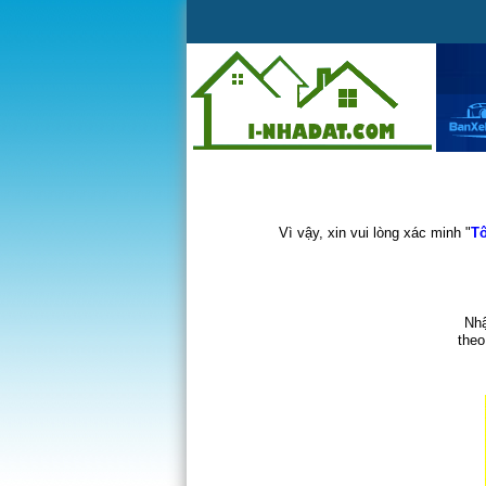
Vì vậy, xin vui lòng xác minh "
Tô
Nhậ
theo