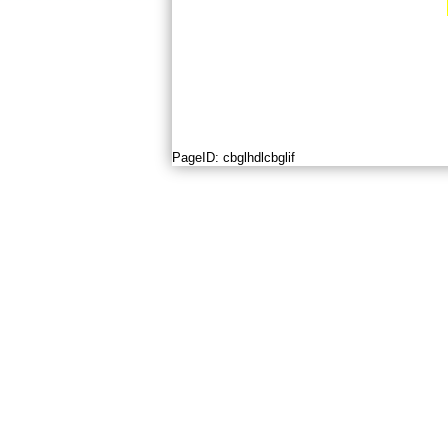
PageID:
cbglhdlcbglif