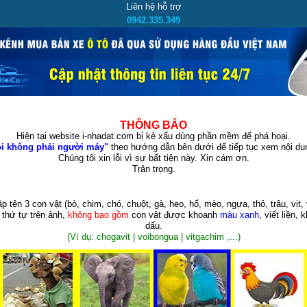
Liên hệ hỗ trợ
0942.335.349
THÔNG BÁO
Hiện tại website i-nhadat.com bị kẻ xấu dùng phần mềm để phá hoại.
i không phải người máy"
theo hướng dẫn bên dưới để tiếp tục xem nội dun
Chúng tôi xin lỗi vì sự bất tiện này. Xin cám ơn.
Trân trọng.
p tên 3 con vật
(bò, chim, chó, chuột, gà, heo, hổ, mèo, ngựa, thỏ, trâu, vịt, 
 thứ tự trên ảnh,
không bao gồm
con vật được khoanh
màu xanh
, viết liền, 
dấu.
(Ví dụ: chogavit | voibongua | vitgachim ,...)